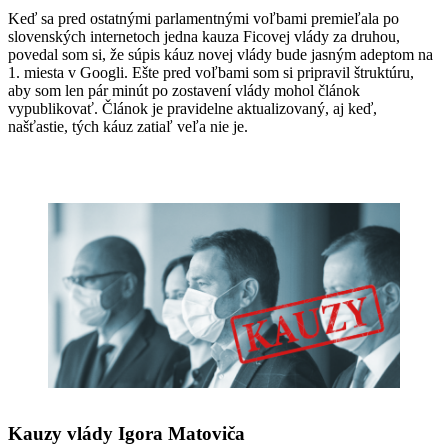
Keď sa pred ostatnými parlamentnými voľbami premieľala po
slovenských internetoch jedna kauza Ficovej vlády za druhou,
povedal som si, že súpis káuz novej vlády bude jasným adeptom na
1. miesta v Googli. Ešte pred voľbami som si pripravil štruktúru,
aby som len pár minút po zostavení vlády mohol článok
vypublikovať. Článok je pravidelne aktualizovaný, aj keď,
našťastie, tých káuz zatiaľ veľa nie je.
Kauzy vlády Igora Matoviča