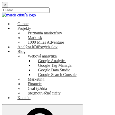
Skip
×
to
Search
content
for:
Marek Cibuľa
marketing | SEO | webová analytika
O mne
Projekty
Priznania marketérov
Marki.sk
1000 Miles Adventure
Analýza kľúčových slov
Blog
Webová analytika
Google Analytics
Google Tag Manager
Google Data Studio
Google Search Console
Marketing
Financie
Graf týždňa
(de)motivačné citáty
Kontakt