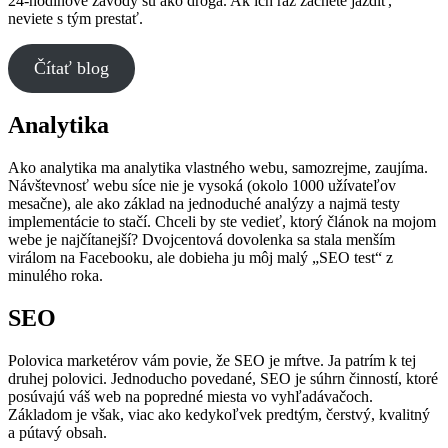
24-hodinové závody sú ako droga. Ak ich raz začnete jazdiť,
neviete s tým prestať.
Čítať blog
Analytika
Ako analytika ma analytika vlastného webu, samozrejme, zaujíma.
Návštevnosť webu síce nie je vysoká (okolo 1000 užívateľov
mesačne), ale ako základ na jednoduché analýzy a najmä testy
implementácie to stačí. Chceli by ste vedieť, ktorý článok na mojom
webe je najčítanejší? Dvojcentová dovolenka sa stala menším
virálom na Facebooku, ale dobieha ju môj malý „SEO test“ z
minulého roka.
SEO
Polovica marketérov vám povie, že SEO je mŕtve. Ja patrím k tej
druhej polovici. Jednoducho povedané, SEO je súhrn činností, ktoré
posúvajú váš web na popredné miesta vo vyhľadávačoch.
Základom je však, viac ako kedykoľvek predtým, čerstvý, kvalitný
a pútavý obsah.