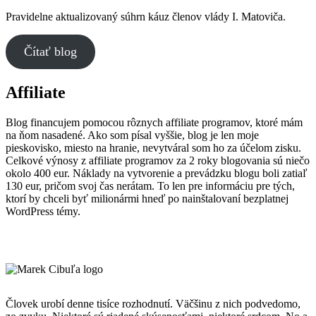
Pravidelne aktualizovaný súhrn káuz členov vlády I. Matoviča.
Čítať blog
Affiliate
Blog financujem pomocou rôznych affiliate programov, ktoré mám
na ňom nasadené. Ako som písal vyššie, blog je len moje
pieskovisko, miesto na hranie, nevytváral som ho za účelom zisku.
Celkové výnosy z affiliate programov za 2 roky blogovania sú niečo
okolo 400 eur. Náklady na vytvorenie a prevádzku blogu boli zatiaľ
130 eur, pričom svoj čas nerátam. To len pre informáciu pre tých,
ktorí by chceli byť milionármi hneď po nainštalovaní bezplatnej
WordPress témy.
Človek urobí denne tisíce rozhodnutí. Väčšinu z nich podvedomo,