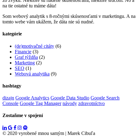
zo zvyku. Niektoré sú riadené skúsenosťami, niektoré srdcom. No a
na tie ostatné tu máme dáta!
Som webový analytik s 8-ročnými skúsenosťami v marketingu. A na
tomto webe vám ukážem, že dáta nie sú nudné.
kategórie
(de)motivačné citáty
(6)
Financie
(3)
Graf týždňa
(2)
Marketing
(2)
SEO
(1)
Webová analytika
(9)
hashtagy
dizajn
Google Analytics
Google Data Studio
Google Search
Console
Google Tag Manager
návody
zdravotníctvo
Zostaňme v spojení
© 2020 vyrobené mnou samým
|
Marek Cibuľa