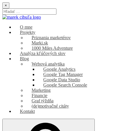
Skip
×
to
Search
content
for:
Marek Cibuľa
marketing | SEO | webová analytika
O mne
Projekty
Priznania marketérov
Marki.sk
1000 Miles Adventure
Analýza kľúčových slov
Blog
Webová analytika
Google Analytics
Google Tag Manager
Google Data Studio
Google Search Console
Marketing
Financie
Graf týždňa
(de)motivačné citáty
Kontakt