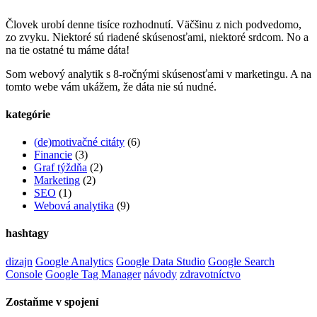
Človek urobí denne tisíce rozhodnutí. Väčšinu z nich podvedomo,
zo zvyku. Niektoré sú riadené skúsenosťami, niektoré srdcom. No a
na tie ostatné tu máme dáta!
Som webový analytik s 8-ročnými skúsenosťami v marketingu. A na
tomto webe vám ukážem, že dáta nie sú nudné.
kategórie
(de)motivačné citáty
(6)
Financie
(3)
Graf týždňa
(2)
Marketing
(2)
SEO
(1)
Webová analytika
(9)
hashtagy
dizajn
Google Analytics
Google Data Studio
Google Search
Console
Google Tag Manager
návody
zdravotníctvo
Zostaňme v spojení