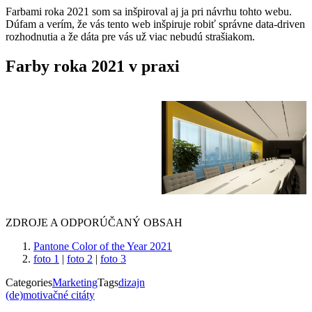
Farbami roka 2021 som sa inšpiroval aj ja pri návrhu tohto webu.
Dúfam a verím, že vás tento web inšpiruje robiť správne data-driven
rozhodnutia a že dáta pre vás už viac nebudú strašiakom.
Farby roka 2021 v praxi
ZDROJE A ODPORÚČANÝ OBSAH
Pantone Color of the Year 2021
foto 1
|
foto 2
|
foto 3
Categories
Marketing
Tags
dizajn
Navigácia
(de)motivačné citáty