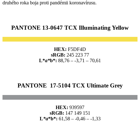
druhého roka boja proti pandémii koronavírusu.
PANTONE 13-0647 TCX Illuminating Yellow
HEX:
F5DF4D
sRGB:
245 223 77
L*
a*
b*:
88,76 – -3,71 – 70,61
PANTONE 17-5104 TCX Ultimate Grey
HEX:
939597
sRGB:
147 149 151
L
*a
*b*:
61,58 – -0,46 – -1,33