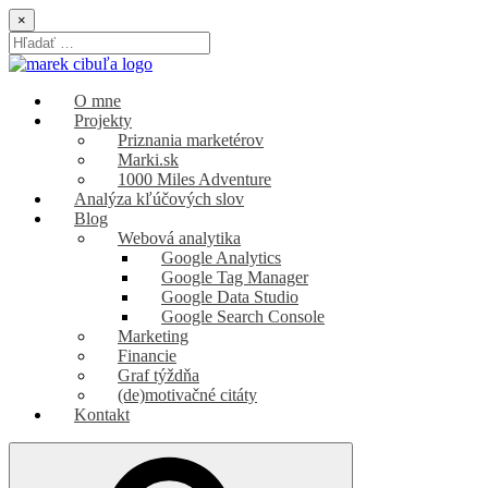
Skip
×
to
Search
content
for:
Marek Cibuľa
marketing | SEO | webová analytika
O mne
Projekty
Priznania marketérov
Marki.sk
1000 Miles Adventure
Analýza kľúčových slov
Blog
Webová analytika
Google Analytics
Google Tag Manager
Google Data Studio
Google Search Console
Marketing
Financie
Graf týždňa
(de)motivačné citáty
Kontakt