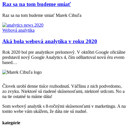
v
Raz sa na tom budeme smiať
článku
Raz sa na tom budeme smiať Marek Cibuľa
Webová analytika
Aká bola webová analytika v roku 2020
Rok 2020 bol pre analytikov prelomový. V októbri Google oficiálne
predstavil nový Google Analytics 4, čím odštartoval novú éru event-
based…
Človek urobí denne tisíce rozhodnutí. Väčšinu z nich podvedomo,
zo zvyku. Niektoré sú riadené skúsenosťami, niektoré srdcom. No a
na tie ostatné tu máme dáta!
Som webový analytik s 8-ročnými skúsenosťami v marketingu. A na
tomto webe vám ukážem, že dáta nie sú nudné.
kategórie