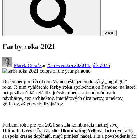
Menu
Farby roka 2021
Marek Cibuľa
on
25. decembra 2020
14. júla 2025
December prináša okrem Vianoc ešte jeden dôležitý „highlight“
roka. Je ním vyhlásenie
farby roka
spoločnosťou Pantone, na ktoré
netrpezlivo čaká celá dizajnérska obec – a to od módnych
návrhárov, cez architektov, interiérových dizajnérov, umelcov,
grafikov, až po web dizajnérov.
Farbami roka pre rok 2021 sa stala kombinácia matnej sivej
Ultimate Grey
a žiarivo žltej
Illuminating Yellow
. Tieto dve farby
sa spolu krásne dopĺňajú, majú priniesť nádej, silu a povzbudenie do