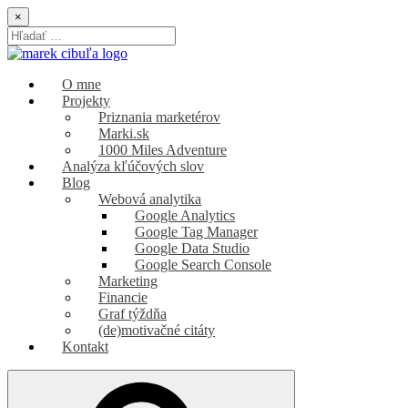
Skip
×
to
Search
content
for:
Marek Cibuľa
marketing | SEO | webová analytika
O mne
Projekty
Priznania marketérov
Marki.sk
1000 Miles Adventure
Analýza kľúčových slov
Blog
Webová analytika
Google Analytics
Google Tag Manager
Google Data Studio
Google Search Console
Marketing
Financie
Graf týždňa
(de)motivačné citáty
Kontakt