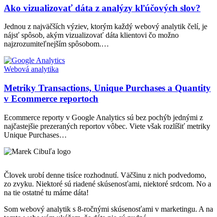
článku
Ako vizualizovať dáta z analýzy kľúčových slov?
Jednou z najväčších výziev, ktorým každý webový analytik čelí, je
nájsť spôsob, akým vizualizovať dáta klientovi čo možno
najzrozumiteľnejším spôsobom.…
Webová analytika
Metriky Transactions, Unique Purchases a Quantity
v Ecommerce reportoch
Ecommerce reporty v Google Analytics sú bez pochýb jednými z
najčastejšie prezeraných reportov vôbec. Viete však rozlíšiť metriky
Unique Purchases…
Človek urobí denne tisíce rozhodnutí. Väčšinu z nich podvedomo,
zo zvyku. Niektoré sú riadené skúsenosťami, niektoré srdcom. No a
na tie ostatné tu máme dáta!
Som webový analytik s 8-ročnými skúsenosťami v marketingu. A na