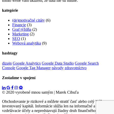
tomto webe vám ukážem, že dáta nie sú nudné.
kategórie
(de)motivačné citáty
(6)
Financie
(3)
Graf týždňa
(2)
Marketing
(2)
SEO
(1)
Webová analytika
(9)
hashtagy
dizajn
Google Analytics
Google Data Studio
Google Search
Console
Google Tag Manager
návody
zdravotníctvo
Zostaňme v spojení
© 2020 vyrobené mnou samým
|
Marek Cibuľa
Obchodovanie je rizikové a môžete stratiť časť alebo celý Váš
investovaný kapitál. Informácie slúžia len na informačné a
vzdelávacie účely a nepredstavujú žiadny druh finančného