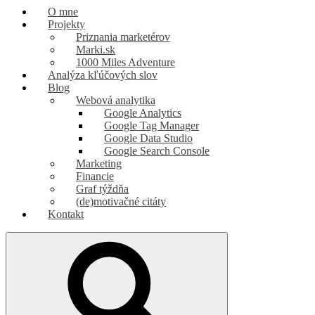
marketing | SEO | webová analytika
O mne
Marek Cibuľa
Projekty
Priznania marketérov
Marki.sk
1000 Miles Adventure
Analýza kľúčových slov
Blog
Webová analytika
Google Analytics
Google Tag Manager
Google Data Studio
Google Search Console
Marketing
Financie
Graf týždňa
(de)motivačné citáty
Kontakt