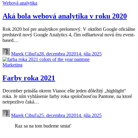
Webová analytika
Aká bola webová analytika v roku 2020
Rok 2020 bol pre analytikov prelomový. V októbri Google oficiálne
predstavil nový Google Analytics 4, čím odštartoval novú éru event-
based…
Marek Cibuľa
28. decembra 2020
14. júla 2025
Marketing
Farby roka 2021
December prináša okrem Vianoc ešte jeden dôležitý „highlight“
roka. Je ním vyhlásenie farby roka spoločnosťou Pantone, na ktoré
netrpezlivo čaká…
Marek Cibuľa
25. decembra 2020
14. júla 2025
Raz sa na tom budeme smiať