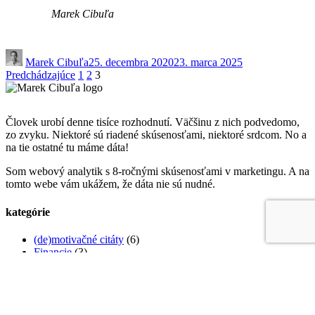
Marek Cibuľa
Marek Cibuľa
25. decembra 2020
23. marca 2025
Stránkovanie
Predchádzajúce
1
2
3
príspevkov
Človek urobí denne tisíce rozhodnutí. Väčšinu z nich podvedomo,
zo zvyku. Niektoré sú riadené skúsenosťami, niektoré srdcom. No a
na tie ostatné tu máme dáta!
Som webový analytik s 8-ročnými skúsenosťami v marketingu. A na
tomto webe vám ukážem, že dáta nie sú nudné.
kategórie
(de)motivačné citáty
(6)
Financie
(3)
Graf týždňa
(2)
Marketing
(2)
SEO
(1)
Webová analytika
(9)