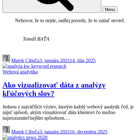
Menu
Nehovor, že to nejde, radšej povedz, že to zatiaľ nevieš.
Tomáš BAŤA
Marek Cibuľa
3. januára 2021
14. júla 2025
Webová analytika
Ako vizualizovať dáta z analýzy
kľúčových slov?
Jednou z najväčších výziev, ktorým každý webový analytik čelí, je
nájsť spôsob, akým vizualizovať dáta klientovi čo možno
najzrozumiteľnejším spôsobom.…
Marek Cibuľa
3. januára 2021
16. decembra 2025